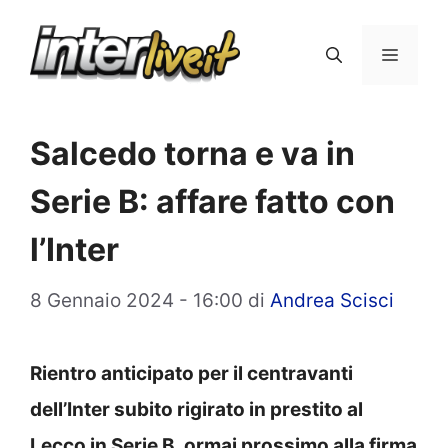
Vai
al
Menu
contenuto
Salcedo torna e va in
Serie B: affare fatto con
l’Inter
8 Gennaio 2024 - 16:00
di
Andrea Scisci
Rientro anticipato per il centravanti
dell’Inter subito rigirato in prestito al
Lecco in Serie B, ormai prossimo alla firma