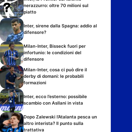
nerazzurro: oltre 70 milioni sul
piatto
Inter, sirene dalla Spagna: addio al
difensore?
Milan-Inter, Bisseck fuori per
infortunio: le condizioni del
difensore
Milan-Inter, cosa ci può dire il
derby di domani: le probabili
formazioni
Inter, ecco l’esterno: possibile
scambio con Asllani in vista
Dopo Zalewski l’Atalanta pesca un
altro interista? Il punto sulla
trattativa