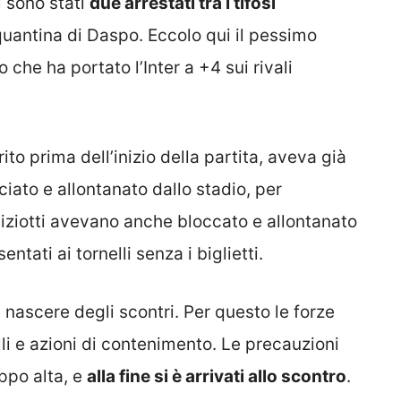
ci sono stati
due arrestati tra i tifosi
inquantina di Daspo. Eccolo qui il pessimo
 che ha portato l’Inter a +4 sui rivali
rito prima dell’inizio della partita, aveva già
iato e allontanato dallo stadio, per
oliziotti avevano anche bloccato e allontanato
ntati ai tornelli senza i biglietti.
 nascere degli scontri. Per questo le forze
lli e azioni di contenimento. Le precauzioni
ppo alta, e
alla fine si è arrivati allo scontro
.