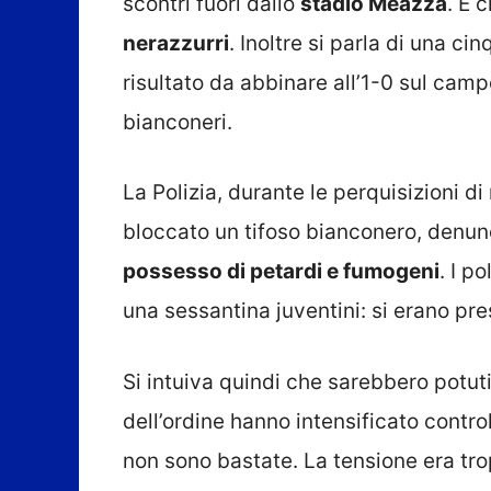
scontri fuori dallo
stadio Meazza
. E 
nerazzurri
. Inoltre si parla di una c
risultato da abbinare all’1-0 sul campo
bianconeri.
La Polizia, durante le perquisizioni di 
bloccato un tifoso bianconero, denunc
possesso di petardi e fumogeni
. I p
una sessantina juventini: si erano prese
Si intuiva quindi che sarebbero potuti
dell’ordine hanno intensificato contro
non sono bastate. La tensione era tro