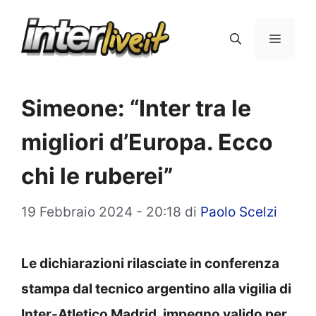
Vai
al
Menu
contenuto
Simeone: “Inter tra le
migliori d’Europa. Ecco
chi le ruberei”
19 Febbraio 2024 - 20:18
di
Paolo Scelzi
Le dichiarazioni rilasciate in conferenza
stampa dal tecnico argentino alla vigilia di
Inter-Atletico Madrid, impegno valido per