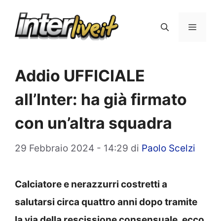
Vai
al
Menu
contenuto
Addio UFFICIALE
all’Inter: ha già firmato
con un’altra squadra
29 Febbraio 2024 - 14:29
di
Paolo Scelzi
Calciatore e nerazzurri costretti a
salutarsi circa quattro anni dopo tramite
la via della rescissione consensuale, ecco