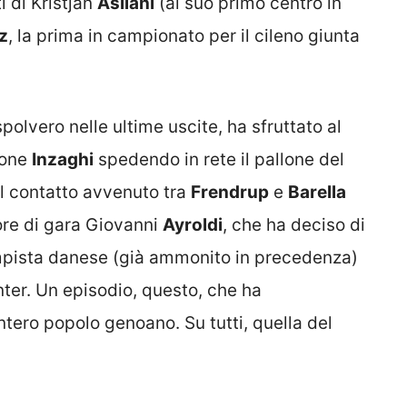
ti di Kristjan
Asllani
(al suo primo centro in
z
, la prima in campionato per il cileno giunta
spolvero nelle ultime uscite, ha sfruttato al
mone
Inzaghi
spedendo in rete il pallone del
l contatto avvenuto tra
Frendrup
e
Barella
tore di gara Giovanni
Ayroldi
, che ha deciso di
ampista danese (già ammonito in precedenza)
Inter. Un episodio, questo, che ha
ntero popolo genoano. Su tutti, quella del