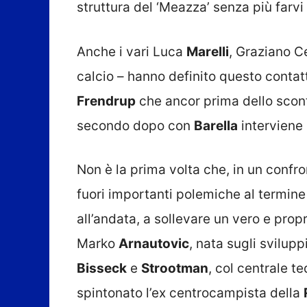
struttura del ‘Meazza’ senza più farvi r
Anche i vari Luca
Marelli
, Graziano C
calcio – hanno definito questo conta
Frendrup
che ancor prima dello scont
secondo dopo con
Barella
interviene 
Non è la prima volta che, in un confro
fuori importanti polemiche al termine
all’andata, a sollevare un vero e propr
Marko
Arnautovic
, nata sugli svilup
Bisseck
e
Strootman
, col centrale 
spintonato l’ex centrocampista della