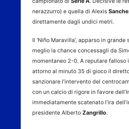
campionato di
Serie A
. Decisive le re
nerazzurro) e quella di Alexis
Sanche
direttamente dagli undici metri.
Il ‘Niño Maravilla’, apparso in grande 
meglio la chance concessagli da Si
momentaneo 2-0. A reputare falloso i
attorno al minuto 35 di gioco il diret
sanzionare l’intervento del centroc
con un calcio di rigore in favore dell’
immediatamente scatenato l’ira dell’i
presidente Alberto
Zangrillo
.