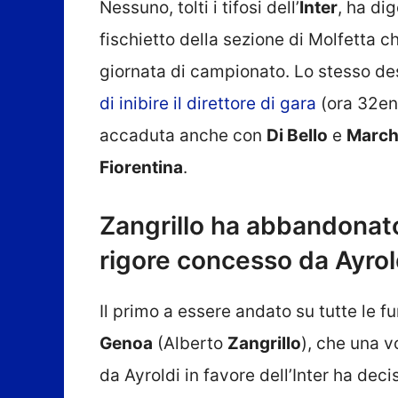
Nessuno, tolti i tifosi dell’
Inter
, ha di
fischietto della sezione di Molfetta c
giornata di campionato. Lo stesso d
di inibire il direttore di gara
(ora 32enn
accaduta anche con
Di Bello
e
March
Fiorentina
.
Zangrillo ha abbandonato 
rigore concesso da Ayrol
Il primo a essere andato su tutte le fu
Genoa
(Alberto
Zangrillo
), che una v
da Ayroldi in favore dell’Inter ha d