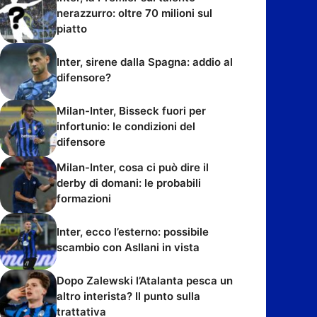
nerazzurro: oltre 70 milioni sul
piatto
Inter, sirene dalla Spagna: addio al
difensore?
Milan-Inter, Bisseck fuori per
infortunio: le condizioni del
difensore
Milan-Inter, cosa ci può dire il
derby di domani: le probabili
formazioni
Inter, ecco l’esterno: possibile
scambio con Asllani in vista
Dopo Zalewski l’Atalanta pesca un
altro interista? Il punto sulla
trattativa