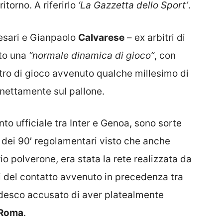
itorno. A riferirlo
‘La Gazzetta dello Sport’
.
esari e Gianpaolo
Calvarese
– ex arbitri di
tto una
“normale dinamica di gioco”
, con
ro di gioco avvenuto qualche millesimo di
nettamente sul pallone.
nto ufficiale tra Inter e Genoa, sono sorte
 dei 90′ regolamentari visto che anche
io polverone, era stata la rete realizzata da
pi del contatto avvenuto in precedenza tra
tedesco accusato di aver platealmente
Roma
.