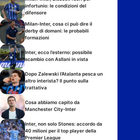
infortunio: le condizioni del
difensore
Milan-Inter, cosa ci può dire il
derby di domani: le probabili
formazioni
Inter, ecco l’esterno: possibile
scambio con Asllani in vista
Dopo Zalewski l’Atalanta pesca un
altro interista? Il punto sulla
trattativa
Cosa abbiamo capito da
Manchester City-Inter
Inter, non solo Stones: accordo da
40 milioni per il top player della
Premier League