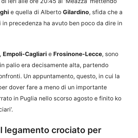
 di ieri alle ore 20:45 al ‘Meazza’ mettendo
ghi
e quella di Alberto
Gilardino
, sfida che a
si in precedenza ha avuto ben poco da dire in
,
Empoli-Cagliari
e
Frosinone-Lecce
, sono
a in palio era decisamente alta, partendo
confronti. Un appuntamento, questo, in cui la
 per dover fare a meno di un importante
errato in Puglia nello scorso agosto e finito ko
iari’.
l legamento crociato per