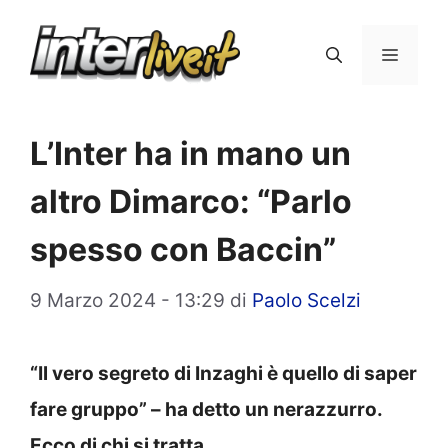
Vai
al
Menu
contenuto
L’Inter ha in mano un
altro Dimarco: “Parlo
spesso con Baccin”
9 Marzo 2024 - 13:29
di
Paolo Scelzi
“Il vero segreto di Inzaghi è quello di saper
fare gruppo” – ha detto un nerazzurro.
Ecco di chi si tratta