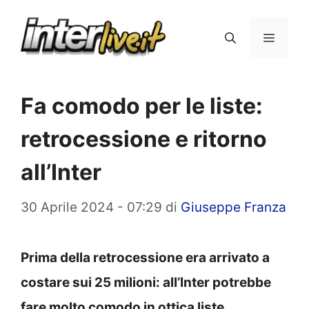
Vai
al
Menu
contenuto
Fa comodo per le liste:
retrocessione e ritorno
all’Inter
30 Aprile 2024 - 07:29
di
Giuseppe Franza
Prima della retrocessione era arrivato a
costare sui 25 milioni: all’Inter potrebbe
fare molto comodo in ottica liste