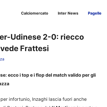
Calciomercato
Inter News
Pagelle
nter-Udinese 2-0: riecco
vede Frattesi
nza
se: ecco i top e i flop del match valido per gli
eazza
per infortunio, Inzaghi lascia fuori anche