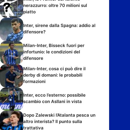
nerazzurro: oltre 70 milioni sul
piatto
Inter, sirene dalla Spagna: addio al
difensore?
Milan-Inter, Bisseck fuori per
infortunio: le condizioni del
difensore
Milan-Inter, cosa ci può dire il
derby di domani: le probabili
formazioni
Inter, ecco l’esterno: possibile
scambio con Asllani in vista
Dopo Zalewski l’Atalanta pesca un
altro interista? Il punto sulla
trattativa