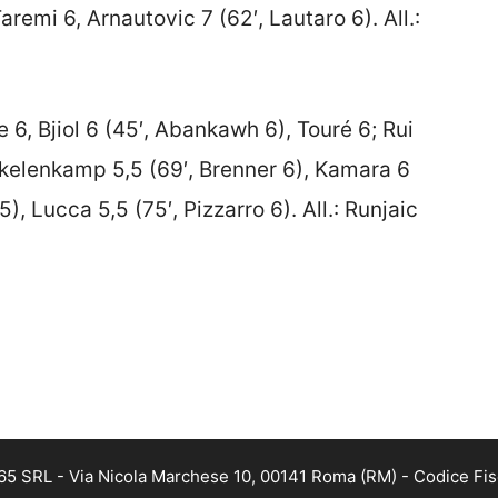
aremi 6, Arnautovic 7 (62′, Lautaro 6). All.:
e 6, Bjiol 6 (45′, Abankawh 6), Touré 6; Rui
kkelenkamp 5,5 (69′, Brenner 6), Kamara 6
), Lucca 5,5 (75′, Pizzarro 6). All.: Runjaic
 365 SRL - Via Nicola Marchese 10, 00141 Roma (RM) - Codice Fis