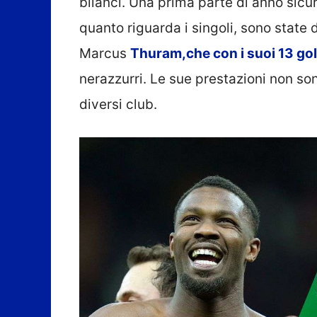
bilanci. Una prima parte di anno sicur
quanto riguarda i singoli, sono state 
Marcus
Thuram,che con i suoi 13 go
nerazzurri. Le sue prestazioni non s
diversi club.