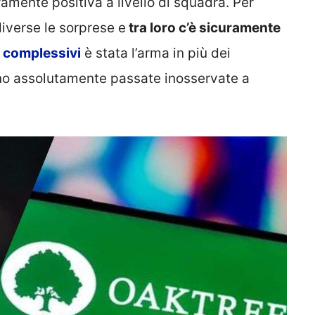
amente positiva a livello di squadra. Per
diverse le sorprese e
tra loro c’è sicuramente
l complessivi
è stata l’arma in più dei
ono assolutamente passate inosservate a