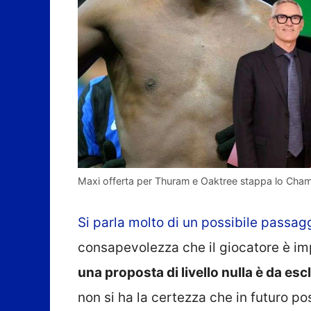
Maxi offerta per Thuram e Oaktree stappa lo Champa
Si parla molto di un possibile passag
consapevolezza che il giocatore è i
una proposta di livello nulla è da es
non si ha la certezza che in futuro po