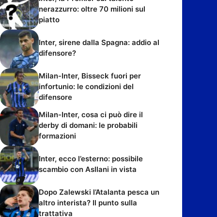
nerazzurro: oltre 70 milioni sul
piatto
Inter, sirene dalla Spagna: addio al
difensore?
Milan-Inter, Bisseck fuori per
infortunio: le condizioni del
difensore
Milan-Inter, cosa ci può dire il
derby di domani: le probabili
formazioni
Inter, ecco l’esterno: possibile
scambio con Asllani in vista
Dopo Zalewski l’Atalanta pesca un
altro interista? Il punto sulla
trattativa