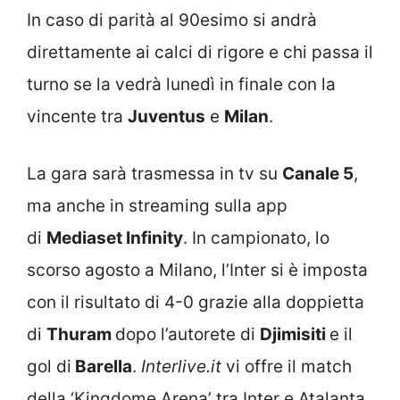
In caso di parità al 90esimo si andrà
direttamente ai calci di rigore e chi passa il
turno se la vedrà lunedì in finale con la
vincente tra
Juventus
e
Milan
.
La gara sarà trasmessa in tv su
Canale 5
,
ma anche in streaming sulla app
di
Mediaset Infinity
. In campionato, lo
scorso agosto a Milano, l’Inter si è imposta
con il risultato di 4-0 grazie alla doppietta
di
Thuram
dopo l’autorete di
Djimisiti
e il
gol di
Barella
.
Interlive.it
vi offre il match
della ‘Kingdome Arena’ tra Inter e Atalanta