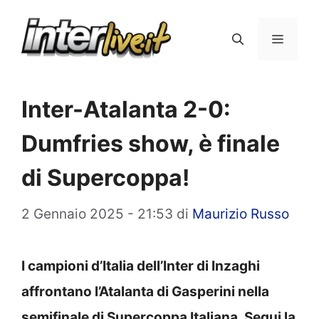
Vai
al
Menu
contenuto
Inter-Atalanta 2-0:
Dumfries show, è finale
di Supercoppa!
2 Gennaio 2025 - 21:53
di
Maurizio Russo
I campioni d’Italia dell’Inter di Inzaghi
affrontano l’Atalanta di Gasperini nella
semifinale di Supercoppa Italiana. Segui la