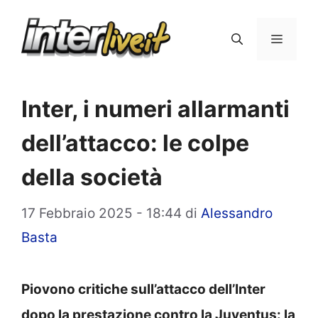
Vai
al
Menu
contenuto
Inter, i numeri allarmanti
dell’attacco: le colpe
della società
17 Febbraio 2025 - 18:44
di
Alessandro
Basta
Piovono critiche sull’attacco dell’Inter
dopo la prestazione contro la Juventus: la