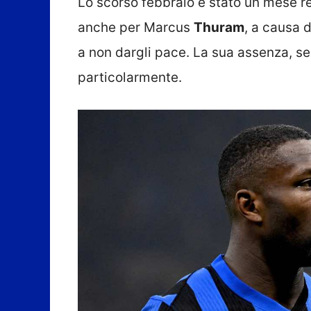
Lo scorso febbraio è stato un mese re
anche per Marcus
Thuram
, a causa d
a non dargli pace. La sua assenza, s
particolarmente.