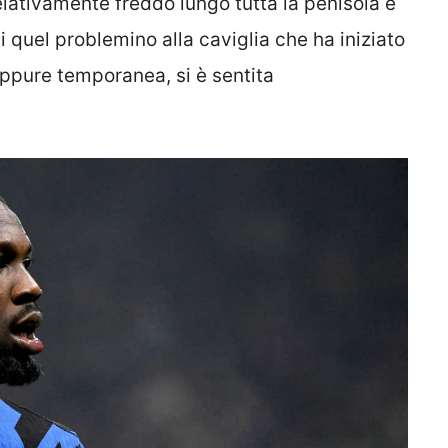
lativamente freddo lungo tutta la penisola e
i quel problemino alla caviglia che ha iniziato
eppure temporanea, si è sentita