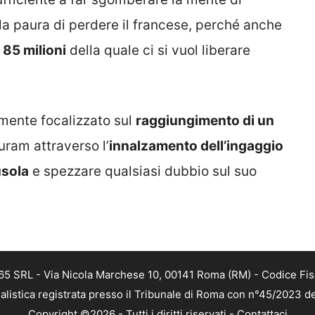
la paura di perdere il francese, perché anche
 85 milioni
della quale ci si vuol liberare
namente focalizzato sul
raggiungimento di un
uram attraverso l’
innalzamento dell’ingaggio
usola
e spezzare qualsiasi dubbio sul suo
 365 SRL - Via Nicola Marchese 10, 00141 Roma (RM) - Codice Fis
alistica registrata presso il Tribunale di Roma con n°45/2023 
Copyright ©2026 - Tutti i diritti riservati -
Contattaci