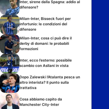
Inter, sirene dalla Spagna: addio al
difensore?
Milan-Inter, Bisseck fuori per
infortunio: le condizioni del
difensore
Milan-Inter, cosa ci può dire il
derby di domani: le probabili
formazioni
Inter, ecco l’esterno: possibile
scambio con Asllani in vista
Dopo Zalewski l’Atalanta pesca un
altro interista? Il punto sulla
trattativa
Cosa abbiamo capito da
Manchester City-Inter