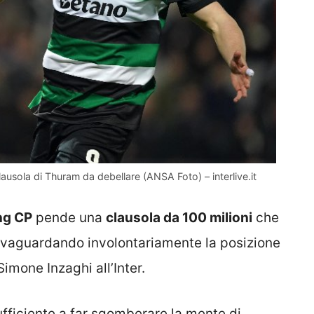
clausola di Thuram da debellare (ANSA Foto) – interlive.it
ng CP
pende una
clausola da 100 milioni
che
lvaguardando involontariamente la posizione
Simone Inzaghi all’Inter.
ficiente a far sgomberare la mente di