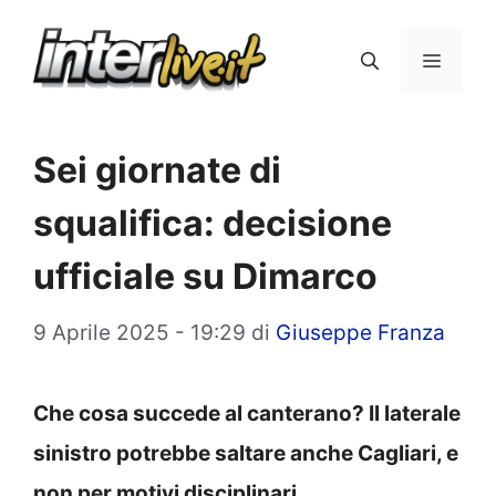
Vai
al
Menu
contenuto
Sei giornate di
squalifica: decisione
ufficiale su Dimarco
9 Aprile 2025 - 19:29
di
Giuseppe Franza
Che cosa succede al canterano? Il laterale
sinistro potrebbe saltare anche Cagliari, e
non per motivi disciplinari