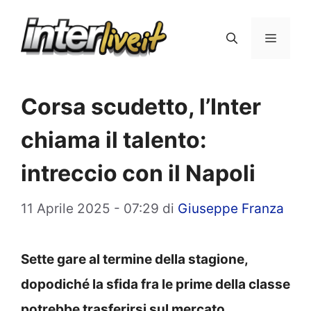
Vai
al
Menu
contenuto
Corsa scudetto, l’Inter
chiama il talento:
intreccio con il Napoli
11 Aprile 2025 - 07:29
di
Giuseppe Franza
Sette gare al termine della stagione,
dopodiché la sfida fra le prime della classe
potrebbe trasferirsi sul mercato