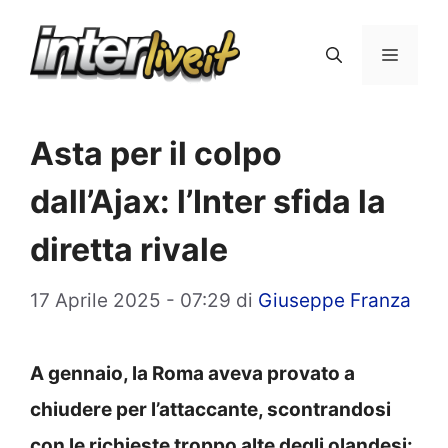
Vai
al
Menu
contenuto
Asta per il colpo
dall’Ajax: l’Inter sfida la
diretta rivale
17 Aprile 2025 - 07:29
di
Giuseppe Franza
A gennaio, la Roma aveva provato a
chiudere per l’attaccante, scontrandosi
con le richieste troppo alte degli olandesi: