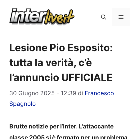
Vai
al
Menu
contenuto
Lesione Pio Esposito:
tutta la verità, c’è
l’annuncio UFFICIALE
30 Giugno 2025 - 12:39
di
Francesco
Spagnolo
Brutte notizie per l’Inter. L’attaccante
classe 2005 si è fermato per un problema