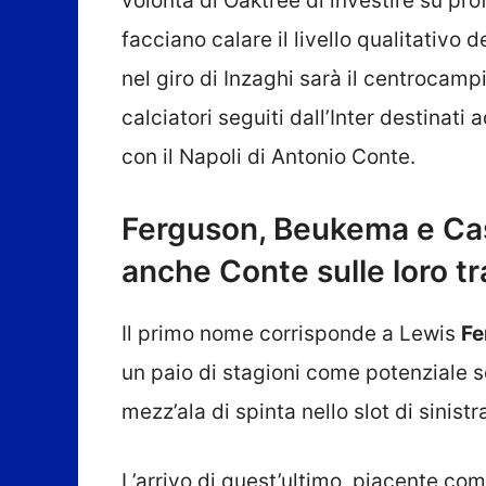
volontà di Oaktree di investire su pro
facciano calare il livello qualitativo 
nel giro di Inzaghi sarà il centrocamp
calciatori seguiti dall’Inter destinat
con il Napoli di Antonio Conte.
Ferguson, Beukema e Cast
anche Conte sulle loro t
Il primo nome corrisponde a Lewis
Fe
un paio di stagioni come potenziale so
mezz’ala di spinta nello slot di sinistr
L’arrivo di quest’ultimo, piacente co