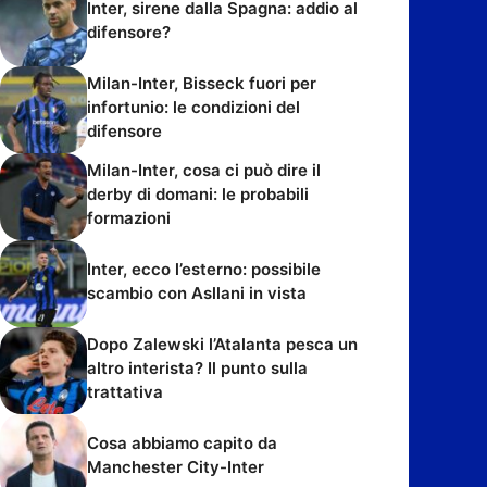
Inter, sirene dalla Spagna: addio al
difensore?
Milan-Inter, Bisseck fuori per
infortunio: le condizioni del
difensore
Milan-Inter, cosa ci può dire il
derby di domani: le probabili
formazioni
Inter, ecco l’esterno: possibile
scambio con Asllani in vista
Dopo Zalewski l’Atalanta pesca un
altro interista? Il punto sulla
trattativa
Cosa abbiamo capito da
Manchester City-Inter