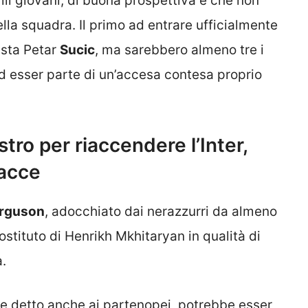
fili giovani, di buona prospettiva e che non
della squadra. Il primo ad entrare ufficialmente
ista Petar
Sucic
, ma sarebbero almeno tre i
i ad esser parte di un’accesa contesa proprio
ro per riaccendere l’Inter,
racce
rguson
, adocchiato dai nerazzurri da almeno
stituto di Henrikh Mkhitaryan in qualità di
a.
me detto anche ai partenopei, potrebbe esser