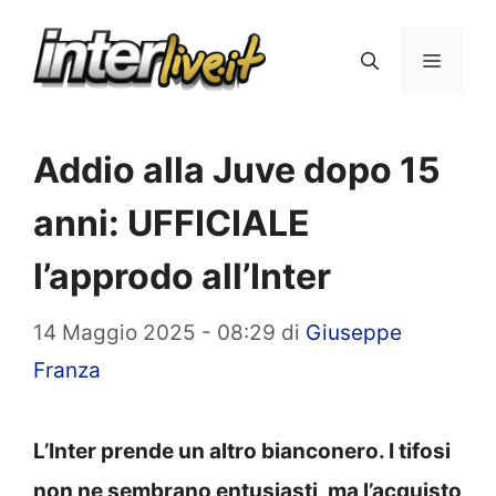
Vai
al
Menu
contenuto
Addio alla Juve dopo 15
anni: UFFICIALE
l’approdo all’Inter
14 Maggio 2025 - 08:29
di
Giuseppe
Franza
L’Inter prende un altro bianconero. I tifosi
non ne sembrano entusiasti, ma l’acquisto