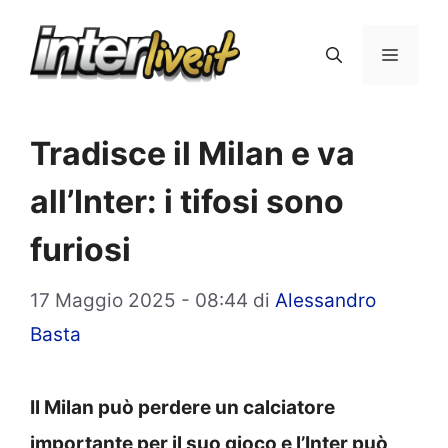
Vai
al
Menu
contenuto
Tradisce il Milan e va
all’Inter: i tifosi sono
furiosi
17 Maggio 2025 - 08:44
di
Alessandro
Basta
Il Milan può perdere un calciatore
importante per il suo gioco e l’Inter può