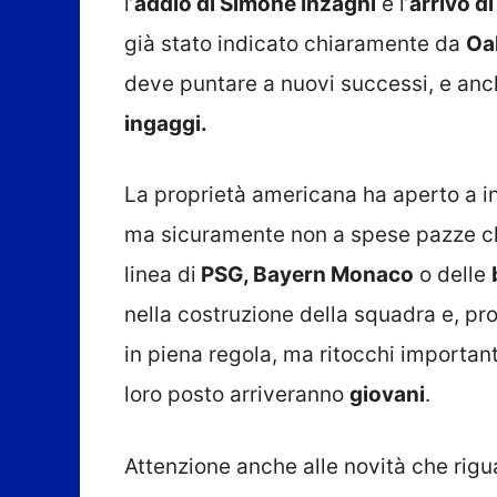
l’
addio di Simone Inzaghi
e l’
arrivo d
già stato indicato chiaramente da
Oa
deve puntare a nuovi successi, e anc
ingaggi.
La proprietà americana ha aperto a inv
ma sicuramente non a spese pazze che
linea di
PSG, Bayern Monaco
o delle
nella costruzione della squadra e, pr
in piena regola, ma ritocchi importanti
loro posto arriveranno
giovani
.
Attenzione anche alle novità che rigu