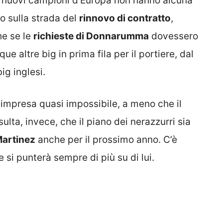
, i nuovi campioni d’Europa non hanno alcuna
no sulla strada del
rinnovo di contratto
,
he se le
richieste di Donnarumma
dovessero
e altre big in prima fila per il portiere, dal
ig inglesi.
e impresa quasi impossibile, a meno che il
isulta, invece, che il piano dei nerazzurri sia
artinez
anche per il prossimo anno. C’è
 si punterà sempre di più su di lui.