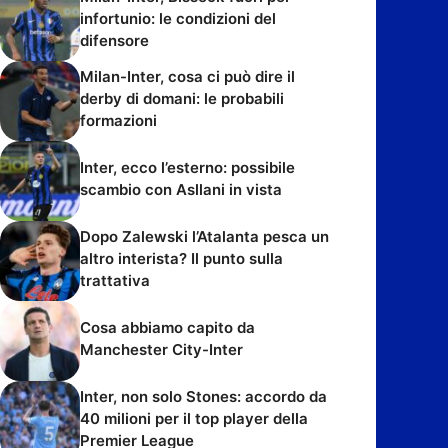
infortunio: le condizioni del
difensore
Milan-Inter, cosa ci può dire il
derby di domani: le probabili
formazioni
Inter, ecco l’esterno: possibile
scambio con Asllani in vista
Dopo Zalewski l’Atalanta pesca un
altro interista? Il punto sulla
trattativa
Cosa abbiamo capito da
Manchester City-Inter
Inter, non solo Stones: accordo da
40 milioni per il top player della
Premier League