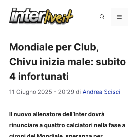
Vai
al
Menu
contenuto
Mondiale per Club,
Chivu inizia male: subito
4 infortunati
11 Giugno 2025 - 20:29
di
Andrea Scisci
Il nuovo allenatore dell’Inter dovrà
rinunciare a quattro calciatori nella fase a
gironi del Mondiale, speranza per