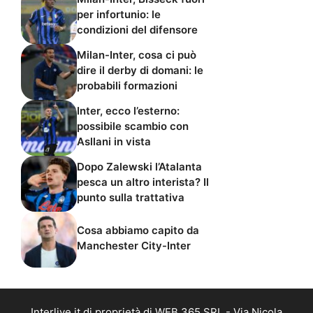
per infortunio: le
condizioni del difensore
Milan-Inter, cosa ci può
dire il derby di domani: le
probabili formazioni
Inter, ecco l’esterno:
possibile scambio con
Asllani in vista
Dopo Zalewski l’Atalanta
pesca un altro interista? Il
punto sulla trattativa
Cosa abbiamo capito da
Manchester City-Inter
Interlive.it di proprietà di WEB 365 SRL - Via Nicola