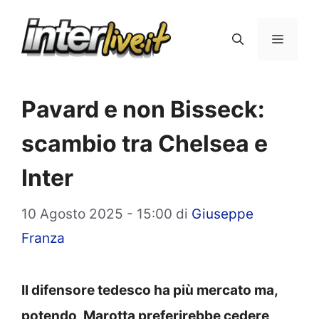
Vai
al
Menu
contenuto
Pavard e non Bisseck:
scambio tra Chelsea e
Inter
10 Agosto 2025 - 15:00
di
Giuseppe
Franza
Il difensore tedesco ha più mercato ma,
potendo, Marotta preferirebbe cedere