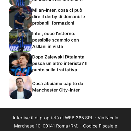
Milan-Inter, cosa ci può
dire il derby di domani: le
probabili formazioni
Inter, ecco l’esterno:
possibile scambio con
Asllani in vista
Dopo Zalewski l’Atalanta
pesca un altro interista? Il
punto sulla trattativa
Cosa abbiamo capito da
Manchester City-Inter
Interlive.it di proprietà di WEB 365 SRL - Via Nicola
Marchese 10, 00141 Roma (RM) - Codice Fiscale e