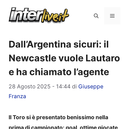
Vai
al
Menu
contenuto
Dall’Argentina sicuri: il
Newcastle vuole Lautaro
e ha chiamato l’agente
28 Agosto 2025 - 14:44
di
Giuseppe
Franza
Il Toro si è presentato benissimo nella
prima di campionato: goal, ottime giocate