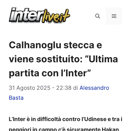
Vai
al
Menu
contenuto
Calhanoglu stecca e
viene sostituito: “Ultima
partita con l’Inter”
31 Agosto 2025 - 22:38
di
Alessandro
Basta
L’Inter è in difficoltà contro l’Udinese e tra i
peggiori in campo c’è sicuramente Hakan