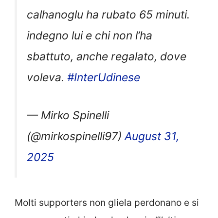
calhanoglu ha rubato 65 minuti.
indegno lui e chi non l’ha
sbattuto, anche regalato, dove
voleva.
#InterUdinese
— Mirko Spinelli
(@mirkospinelli97)
August 31,
2025
Molti supporters non gliela perdonano e si
sono esposti chiedendo che sia
“l’ultima