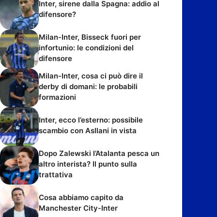
Inter, sirene dalla Spagna: addio al
difensore?
Milan-Inter, Bisseck fuori per
infortunio: le condizioni del
difensore
Milan-Inter, cosa ci può dire il
derby di domani: le probabili
formazioni
Inter, ecco l’esterno: possibile
scambio con Asllani in vista
Dopo Zalewski l’Atalanta pesca un
altro interista? Il punto sulla
trattativa
Cosa abbiamo capito da
Manchester City-Inter