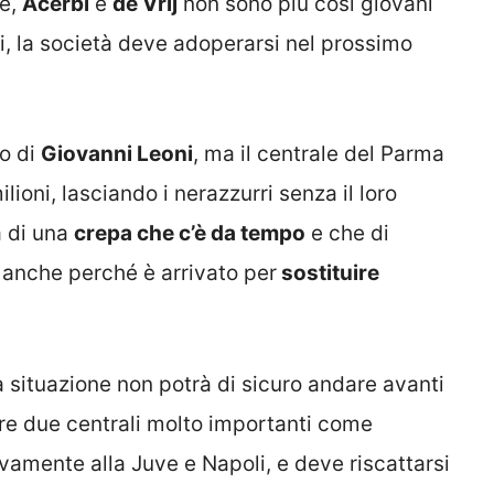
de,
Acerbi
e
de Vrij
non sono più così giovani
rli, la società deve adoperarsi nel prossimo
o di
Giovanni Leoni
, ma il centrale del Parma
lioni, lasciando i nerazzurri senza il loro
ta di una
crepa che c’è da tempo
e che di
anche perché è arrivato per
sostituire
 situazione non potrà di sicuro andare avanti
uggire due centrali molto importanti come
tivamente alla Juve e Napoli, e deve riscattarsi