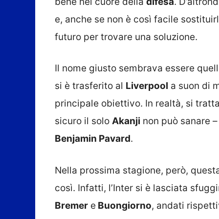
bene nel cuore della
difesa
. D’altron
e, anche se non è così facile sostitui
futuro per trovare una soluzione.
Il nome giusto sembrava essere quell
si è trasferito al
Liverpool
a suon di mi
principale obiettivo. In realtà, si trat
sicuro il solo
Akanji
non può sanare – 
Benjamin Pavard
.
Nella prossima stagione, però, questa
così. Infatti, l’Inter si è lasciata sf
Bremer
e
Buongiorno
, andati rispet