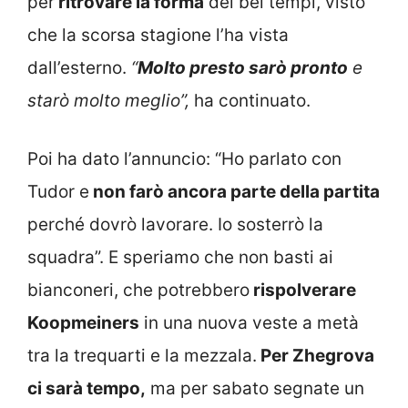
per
ritrovare la forma
dei bei tempi, visto
che la scorsa stagione l’ha vista
dall’esterno.
“
Molto presto sarò pronto
e
starò molto meglio”,
ha continuato.
Poi ha dato l’annuncio: “Ho parlato con
Tudor e
non farò ancora parte della partita
perché dovrò lavorare. Io sosterrò la
squadra”. E speriamo che non basti ai
bianconeri, che potrebbero
rispolverare
Koopmeiners
in una nuova veste a metà
tra la trequarti e la mezzala.
Per Zhegrova
ci sarà tempo,
ma per sabato segnate un