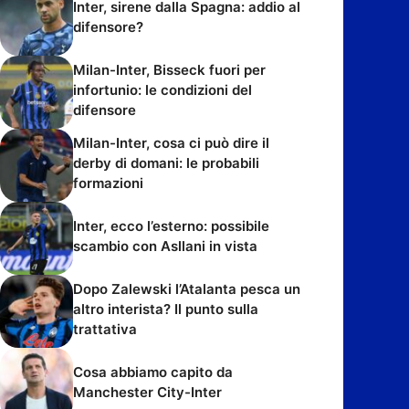
Inter, sirene dalla Spagna: addio al
difensore?
Milan-Inter, Bisseck fuori per
infortunio: le condizioni del
difensore
Milan-Inter, cosa ci può dire il
derby di domani: le probabili
formazioni
Inter, ecco l’esterno: possibile
scambio con Asllani in vista
Dopo Zalewski l’Atalanta pesca un
altro interista? Il punto sulla
trattativa
Cosa abbiamo capito da
Manchester City-Inter