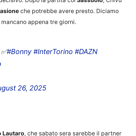
decisivo. Dopo la partita col
Sassuolo
, Chivu
asione
che potrebbe avere presto. Diciamo
r mancano appena tre giorni.
𝒊 ✅
#Bonny
#InterTorino
#DAZN
D
ugust 26, 2025
to Lautaro
, che sabato sera sarebbe il partner