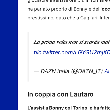
giocatore interista ora più in forma e 
ha parlato proprio di Bonny e dell’
occ
prestissimo, dato che a Cagliari-Inte
𝑳𝒂 𝒑𝒓𝒊𝒎𝒂 𝒗𝒐𝒍𝒕𝒂 𝒏𝒐𝒏 𝒔𝒊 𝒔𝒄𝒐𝒓𝒅𝒂 𝒎𝒂
pic.twitter.com/LGYGU2mjX
— DAZN Italia (@DAZN_IT)
A
In coppia con Lautaro
L’assist a Bonny col Torino lo ha fat