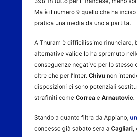
398′ in tutto per il francese, meno sol
Ma è il numero 9 quello che ha incis
pratica una media da uno a partita.
A Thuram è difficilissimo rinunciare,
alternative valide lo ha spremuto nell
conseguenze negative per lo stesso cla
oltre che per l’Inter.
Chivu
non intende
disposizioni ci sono potenziali sostitut
strafiniti come
Correa
e
Arnautovic.
Stando a quanto filtra da Appiano,
un
concesso già sabato sera a
Cagliari
,