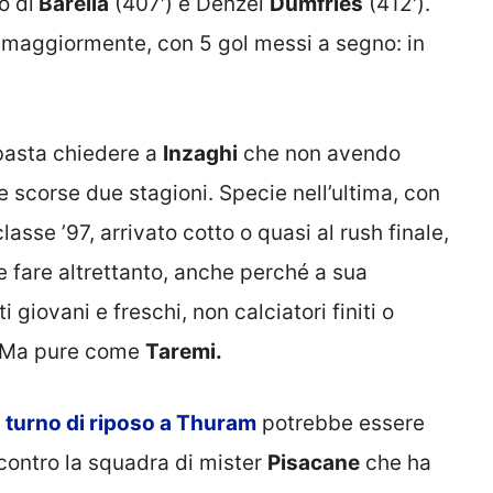
o di
Barella
(407′) e Denzel
Dumfries
(412′).
o maggiormente, con 5 gol messi a segno: in
 basta chiedere a
Inzaghi
che non avendo
e scorse due stagioni. Specie nell’ultima, con
sse ’97, arrivato cotto o quasi al rush finale,
 fare altrettanto, anche perché a sua
i giovani e freschi, non calciatori finiti o
Ma pure come
Taremi.
 turno di riposo a Thuram
potrebbe essere
 contro la squadra di mister
Pisacane
che ha