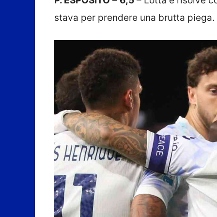
P. ESPOSITO
–
6,5
– Lotta e risolve c
stava per prendere una brutta piega.