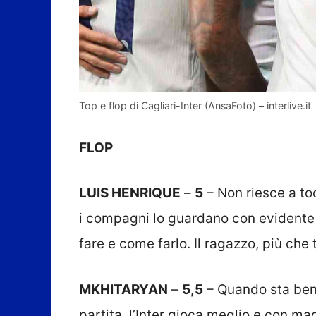
Top e flop di Cagliari-Inter (AnsaFoto) – interlive.it
FLOP
LUIS HENRIQUE
–
5
– Non riesce a toc
i compagni lo guardano con evidente
fare e come farlo. Il ragazzo, più ch
MKHITARYAN
–
5,5
– Quando sta bene
partita, l’Inter gioca meglio e con mag