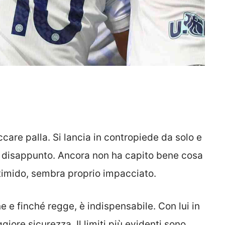
care palla. Si lancia in contropiede da solo e
 disappunto. Ancora non ha capito bene cosa
e timido, sembra proprio impacciato.
 e finché regge, è indispensabile. Con lui in
giore sicurezza. Il limiti più evidenti sono