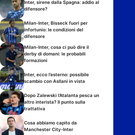
Inter, sirene dalla Spagna: addio al
difensore?
Milan-Inter, Bisseck fuori per
infortunio: le condizioni del
difensore
Milan-Inter, cosa ci può dire il
derby di domani: le probabili
formazioni
Inter, ecco l’esterno: possibile
scambio con Asllani in vista
Dopo Zalewski l’Atalanta pesca un
altro interista? Il punto sulla
trattativa
Cosa abbiamo capito da
Manchester City-Inter