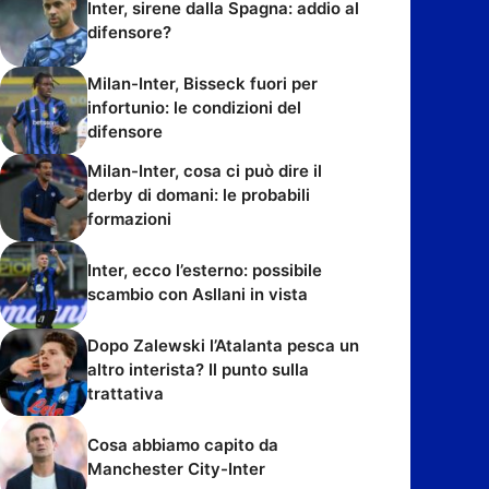
Inter, sirene dalla Spagna: addio al
difensore?
Milan-Inter, Bisseck fuori per
infortunio: le condizioni del
difensore
Milan-Inter, cosa ci può dire il
derby di domani: le probabili
formazioni
Inter, ecco l’esterno: possibile
scambio con Asllani in vista
Dopo Zalewski l’Atalanta pesca un
altro interista? Il punto sulla
trattativa
Cosa abbiamo capito da
Manchester City-Inter