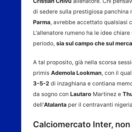
Cristian Chivu
allenatore. Chi pensav
di sedere sulla prestigiosa panchina 
Parma
, avrebbe accettato qualsiasi c
L’allenatore rumeno ha le idee chiare 
periodo,
sia sul campo che sul merca
A tal proposito, già nella scorsa sessi
primis
Ademola Lookman
, con il qu
3-5-2
di inzaghiana e contiana memori
da sogno con
Lautaro
Martinez e
Th
dell’
Atalanta
per il centravanti nigeri
Calciomercato Inter, non 