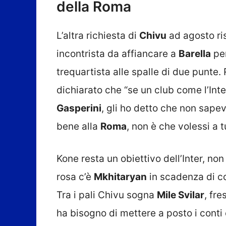
della Roma
L’altra richiesta di
Chivu
ad agosto ri
incontrista da affiancare a
Barella
per
trequartista alle spalle di due punte
dichiarato che “se un club come l’Inte
Gasperini
, gli ho detto che non sap
bene alla
Roma
, non è che volessi a t
Kone resta un obiettivo dell’Inter, no
rosa c’è
Mkhitaryan
in scadenza di co
Tra i pali Chivu sogna
Mile Svilar
, fre
ha bisogno di mettere a posto i conti