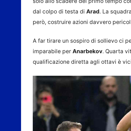
solo allo scadere del primo tempo c
dal colpo di testa di
Arad
. La squadr
però, costruire azioni davvero perico
A far tirare un sospiro di sollievo ci 
imparabile per
Anarbekov
. Quarta vi
qualificazione diretta agli ottavi è vic