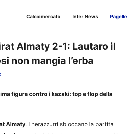
Calciomercato
Inter News
Pagelle
irat Almaty 2-1: Lautaro il
tesi non mangia l’erba
o
ma figura contro i kazaki: top e flop della
at Almaty
. I nerazzurri sbloccano la partita