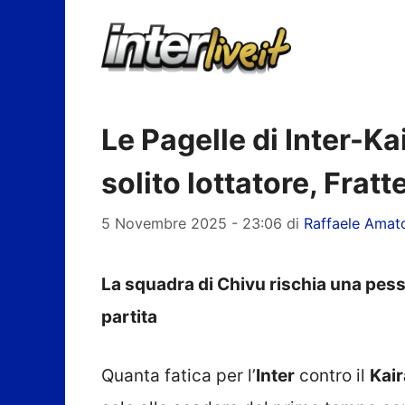
Vai
al
contenuto
Le Pagelle di Inter-Ka
solito lottatore, Frat
5 Novembre 2025 - 23:06
di
Raffaele Amat
La squadra di Chivu rischia una pessi
partita
Quanta fatica per l’
Inter
contro il
Kair