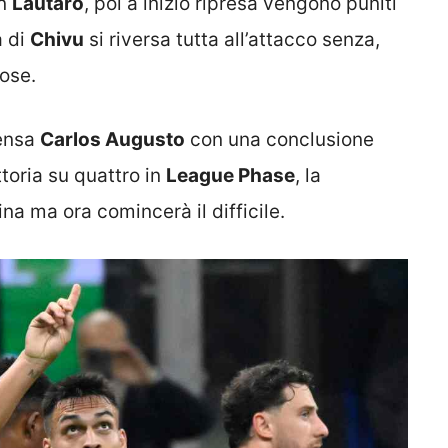
on
Lautaro
, poi a inizio ripresa vengono puniti
a di
Chivu
si riversa tutta all’attacco senza,
lose.
pensa
Carlos Augusto
con una conclusione
ttoria su quattro in
League Phase
, la
ina ma ora comincerà il difficile.