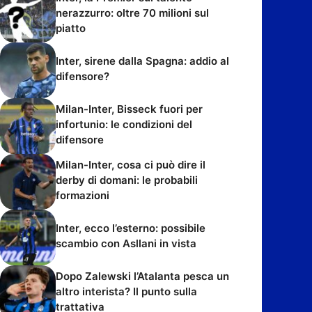
nerazzurro: oltre 70 milioni sul
piatto
Inter, sirene dalla Spagna: addio al
difensore?
Milan-Inter, Bisseck fuori per
infortunio: le condizioni del
difensore
Milan-Inter, cosa ci può dire il
derby di domani: le probabili
formazioni
Inter, ecco l’esterno: possibile
scambio con Asllani in vista
Dopo Zalewski l’Atalanta pesca un
altro interista? Il punto sulla
trattativa