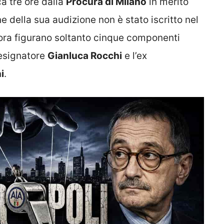
ca tre ore dalla
Procura di Milano
in merito
ne della sua audizione non è stato iscritto nel
r ora figurano soltanto cinque componenti
 designatore
Gianluca Rocchi
e l’ex
i
.