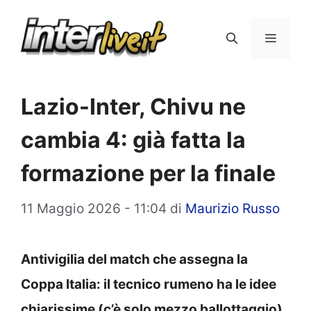
Vai
al
Menu
contenuto
Lazio-Inter, Chivu ne
cambia 4: già fatta la
formazione per la finale
11 Maggio 2026 - 11:04
di
Maurizio Russo
Antivigilia del match che assegna la
Coppa Italia: il tecnico rumeno ha le idee
chiarissime (c’è solo mezzo ballottaggio)