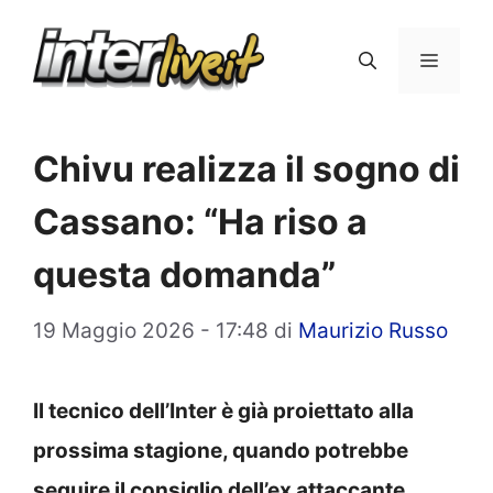
Vai
al
Menu
contenuto
Chivu realizza il sogno di
Cassano: “Ha riso a
questa domanda”
19 Maggio 2026 - 17:48
di
Maurizio Russo
Il tecnico dell’Inter è già proiettato alla
prossima stagione, quando potrebbe
seguire il consiglio dell’ex attaccante