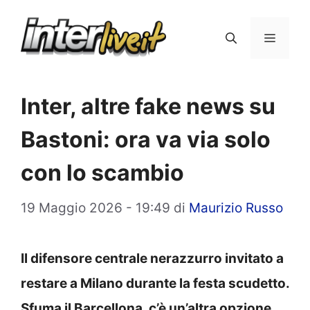
Vai
al
Menu
contenuto
Inter, altre fake news su
Bastoni: ora va via solo
con lo scambio
19 Maggio 2026 - 19:49
di
Maurizio Russo
Il difensore centrale nerazzurro invitato a
restare a Milano durante la festa scudetto.
Sfuma il Barcellona, c’è un’altra opzione