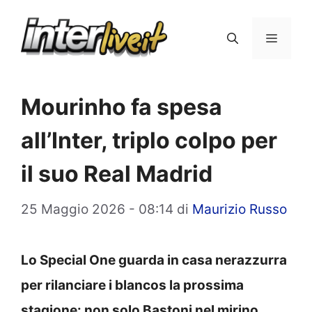
Vai
al
Menu
contenuto
Mourinho fa spesa
all’Inter, triplo colpo per
il suo Real Madrid
25 Maggio 2026 - 08:14
di
Maurizio Russo
Lo Special One guarda in casa nerazzurra
per rilanciare i blancos la prossima
stagione: non solo Bastoni nel mirino