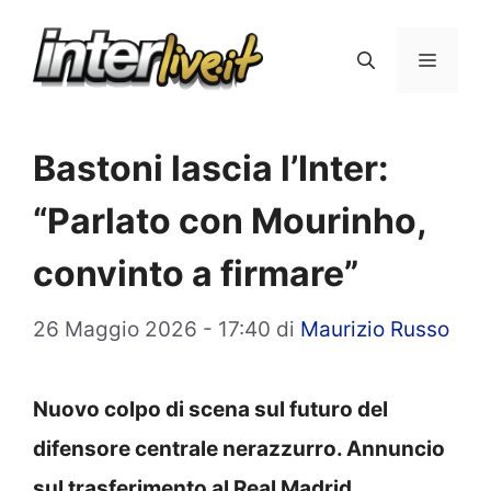
Vai
al
Menu
contenuto
Bastoni lascia l’Inter:
“Parlato con Mourinho,
convinto a firmare”
26 Maggio 2026 - 17:40
di
Maurizio Russo
Nuovo colpo di scena sul futuro del
difensore centrale nerazzurro. Annuncio
sul trasferimento al Real Madrid