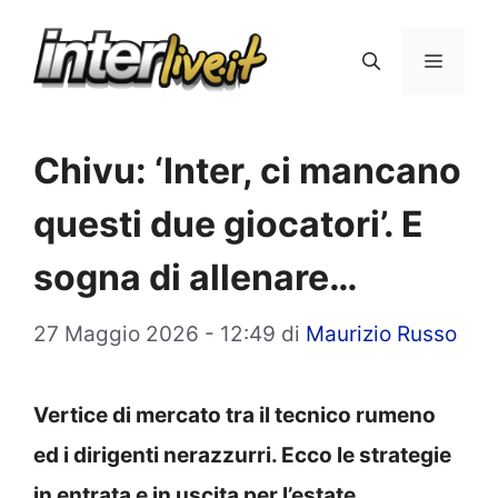
Vai
al
Menu
contenuto
Chivu: ‘Inter, ci mancano
questi due giocatori’. E
sogna di allenare…
27 Maggio 2026 - 12:49
di
Maurizio Russo
Vertice di mercato tra il tecnico rumeno
ed i dirigenti nerazzurri. Ecco le strategie
in entrata e in uscita per l’estate