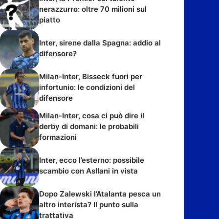
nerazzurro: oltre 70 milioni sul
piatto
Inter, sirene dalla Spagna: addio al
difensore?
Milan-Inter, Bisseck fuori per
infortunio: le condizioni del
difensore
Milan-Inter, cosa ci può dire il
derby di domani: le probabili
formazioni
Inter, ecco l’esterno: possibile
scambio con Asllani in vista
Dopo Zalewski l’Atalanta pesca un
altro interista? Il punto sulla
trattativa