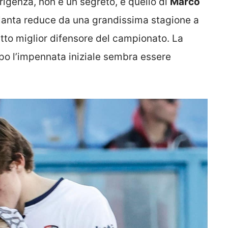
irigenza, non è un segreto, è quello di
Marco
talanta reduce da una grandissima stagione a
etto miglior difensore del campionato. La
opo l’impennata iniziale sembra essere