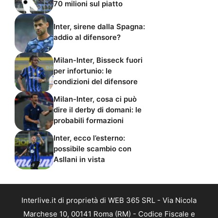
70 milioni sul piatto
Inter, sirene dalla Spagna:
addio al difensore?
Milan-Inter, Bisseck fuori
per infortunio: le
condizioni del difensore
Milan-Inter, cosa ci può
dire il derby di domani: le
probabili formazioni
Inter, ecco l’esterno:
possibile scambio con
Asllani in vista
Interlive.it di proprietà di WEB 365 SRL - Via Nicola
Marchese 10, 00141 Roma (RM) - Codice Fiscale e