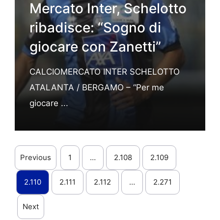
Mercato Inter, Schelotto
ribadisce: “Sogno di
giocare con Zanetti”
CALCIOMERCATO INTER SCHELOTTO
ATALANTA / BERGAMO – “Per me
giocare ...
Previous
1
…
2.108
2.109
2.110
2.111
2.112
…
2.271
Next