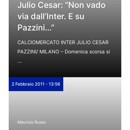
Julio Cesar: “Non vado
via dall’Inter. E su
Pazzini…”
CALCIOMERCATO INTER JULIO CESAR
PAZZINI/ MILANO – Domenica scorsa si
...
2 Febbraio 2011 - 13:56
Maurizio Russo