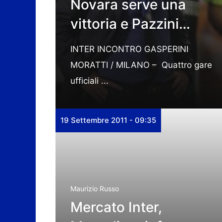
Novara serve una
vittoria e Pazzini…
INTER INCONTRO GASPERINI
MORATTI / MILANO – Quattro gare
ufficiali ...
19 Settembre 2011 - 09:35
Maurizio Russo
Mercato Inter,