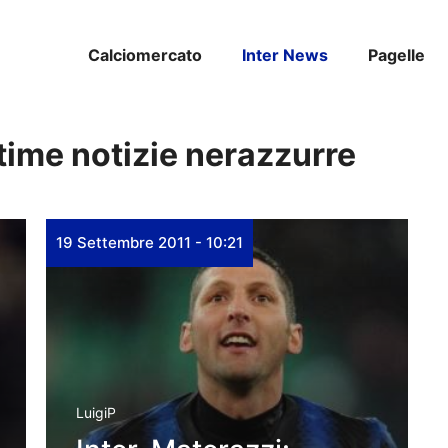
Calciomercato
Inter News
Pagelle
ltime notizie nerazzurre
19 Settembre 2011 - 10:21
LuigiP