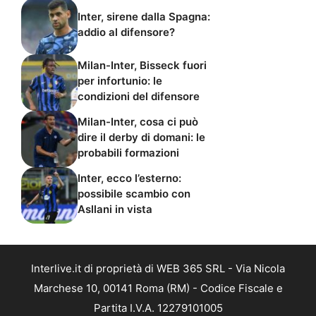
Inter, sirene dalla Spagna:
addio al difensore?
Milan-Inter, Bisseck fuori
per infortunio: le
condizioni del difensore
Milan-Inter, cosa ci può
dire il derby di domani: le
probabili formazioni
Inter, ecco l’esterno:
possibile scambio con
Asllani in vista
Interlive.it di proprietà di WEB 365 SRL - Via Nicola
Marchese 10, 00141 Roma (RM) - Codice Fiscale e
Partita I.V.A. 12279101005