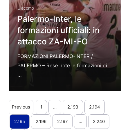
Giacomo
Palermo-Inter, le
formazioni ufficiali: in
attacco ZA-MI-FO
FORMAZIONI PALERMO-INTER /
PALERMO – Rese note le formazioni di
...
Previous
1
…
2.193
2.194
2.195
2.196
2.197
…
2.240