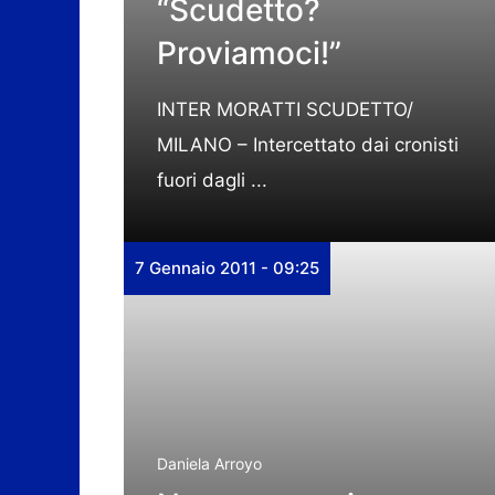
“Scudetto?
Proviamoci!”
INTER MORATTI SCUDETTO/
MILANO – Intercettato dai cronisti
fuori dagli ...
7 Gennaio 2011 - 09:25
Daniela Arroyo