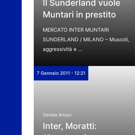
Il Sunderland vuole
Muntari in prestito
MERCATO INTER MUNTARI
SUNDERLAND / MILANO – Muscoli,
aggressività e ...
7 Gennaio 2011 - 12:21
Daniela Arroyo
Inter, Moratti: