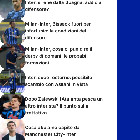
Inter, sirene dalla Spagna: addio al
difensore?
Milan-Inter, Bisseck fuori per
infortunio: le condizioni del
difensore
Milan-Inter, cosa ci può dire il
derby di domani: le probabili
formazioni
Inter, ecco l’esterno: possibile
scambio con Asllani in vista
Dopo Zalewski l’Atalanta pesca un
altro interista? Il punto sulla
trattativa
Cosa abbiamo capito da
Manchester City-Inter