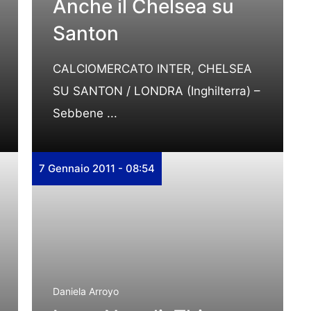
Anche il Chelsea su
Santon
CALCIOMERCATO INTER, CHELSEA
SU SANTON / LONDRA (Inghilterra) –
Sebbene ...
7 Gennaio 2011 - 08:54
Daniela Arroyo