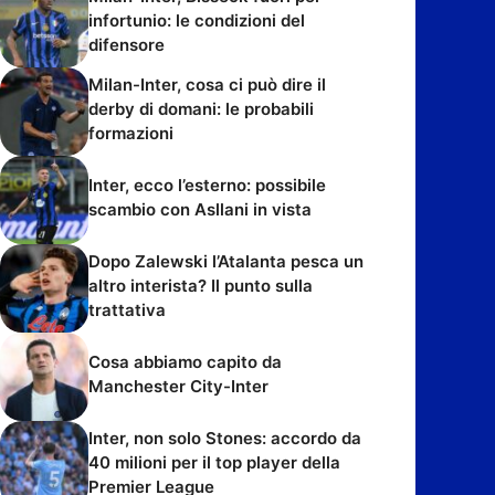
infortunio: le condizioni del
difensore
Milan-Inter, cosa ci può dire il
derby di domani: le probabili
formazioni
Inter, ecco l’esterno: possibile
scambio con Asllani in vista
Dopo Zalewski l’Atalanta pesca un
altro interista? Il punto sulla
trattativa
Cosa abbiamo capito da
Manchester City-Inter
Inter, non solo Stones: accordo da
40 milioni per il top player della
Premier League