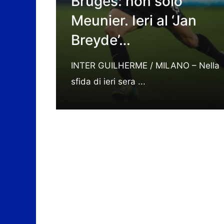
Bruges: non solo
Meunier. Ieri al ‘Jan
Breyde’…
INTER GUILHERME / MILANO – Nella
sfida di ieri sera ...