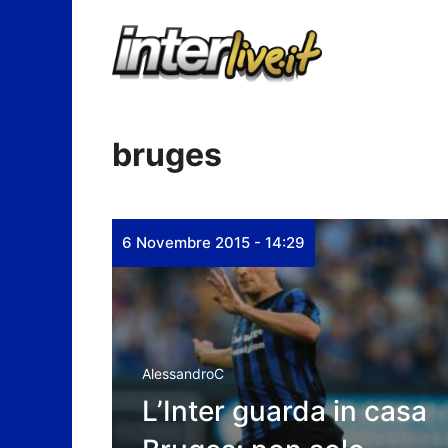
Vai
al
contenuto
bruges
6 Novembre 2015 - 14:29
AlessandroC
L’Inter guarda in casa