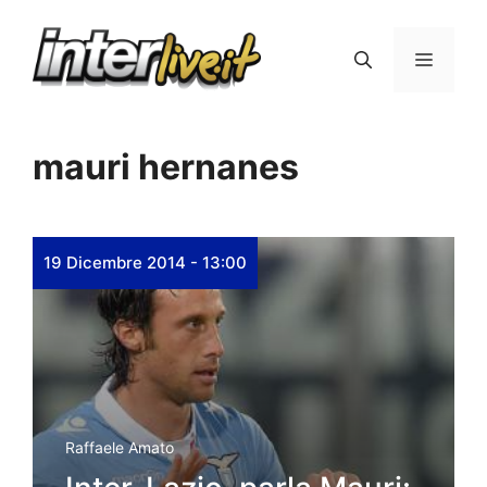
Vai
al
Menu
contenuto
mauri hernanes
19 Dicembre 2014 - 13:00
Raffaele Amato