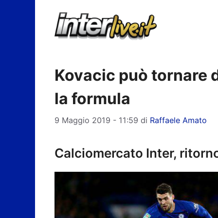
Vai
al
contenuto
Kovacic può tornare d
la formula
9 Maggio 2019 - 11:59
di
Raffaele Amato
Calciomercato Inter, ritorn