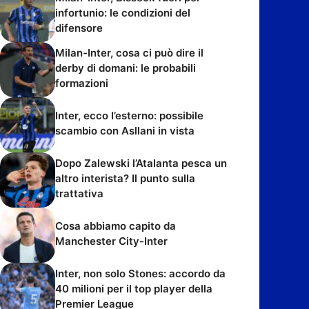
infortunio: le condizioni del
difensore
Milan-Inter, cosa ci può dire il
derby di domani: le probabili
formazioni
Inter, ecco l’esterno: possibile
scambio con Asllani in vista
Dopo Zalewski l’Atalanta pesca un
altro interista? Il punto sulla
trattativa
Cosa abbiamo capito da
Manchester City-Inter
Inter, non solo Stones: accordo da
40 milioni per il top player della
Premier League